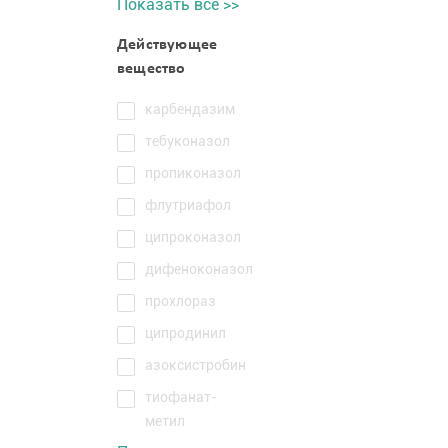
Показать все >>
Действующее
вещество
карбендазим
тебуконазол
пропиконазол
флутриафол
ципроконазол
дифеноконазол
прохлораз
ципродинил
азоксистробин
тиофанат-
метил