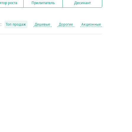
ятор роста
Прилипатель
Десикант
:
Топ продаж
Дешевые
Дорогие
Акционные