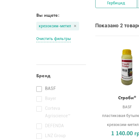
Гербицид
Вы ищете:
Показано 2 товар
крезоксим-метил
Очистить фильтры
Бренд
BASF
Строби®
Bayer
BASF
Corteva
Agriscience™
пластиковая бутылка
крезоксим-метил
DEFENDA
1 140.00 г
LNZ Group