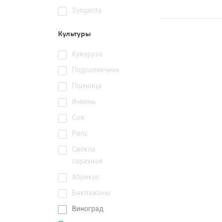
Syngenta
Культуры
Кукуруза
Подсолнечник
Пшеница
Ячмень
Соя
Рапс
Свёкла
сарахная
Абрикос
Баклажаны
Виноград