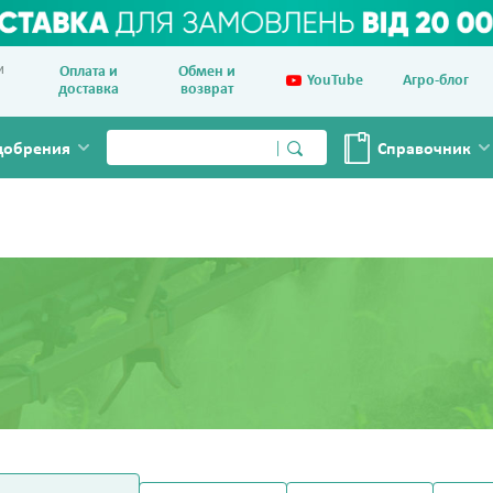
и
Оплата и
Обмен и
YouTube
Агро-блог
доставка
возврат
добрения
Справочник