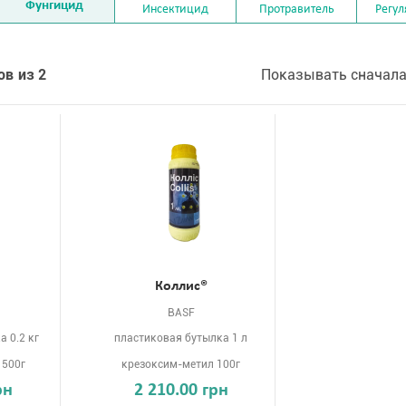
Фунгицид
Инсектицид
Протравитель
Регул
ов из 2
Показывать сначала
Коллис®
BASF
 0.2 кг
пластиковая бутылка 1 л
 500г
крезоксим-метил 100г
рн
2 210.00 грн