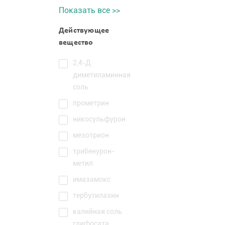
Показать все >>
Действующее
вещество
2,4-Д
диметиламинная
соль
прометрин
никосульфурон
мезотрион
трибенурон-
метил
имазамокс
тербутилазин
калийная соль
глифосата