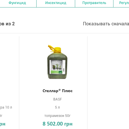
Фунгицид
Инсектицид
Протравитель
Регул
ов из 2
Показывать сначала
Стеллар® Плюс
BASF
ра 10 л
5 л
0г
топрамезон 50г
грн
8 502.00 грн