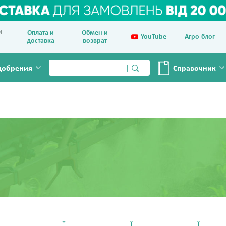
и
Оплата и
Обмен и
YouTube
Агро-блог
доставка
возврат
добрения
Справочник