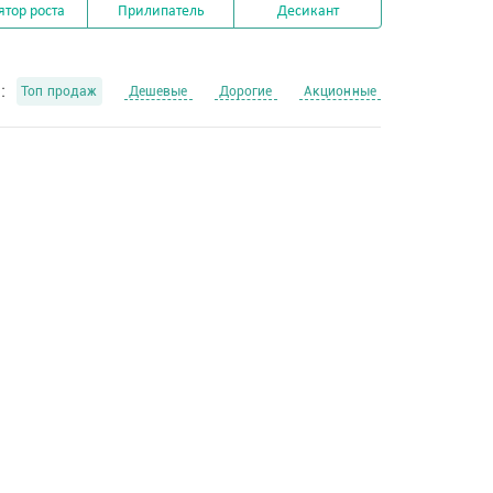
ятор роста
Прилипатель
Десикант
:
Топ продаж
Дешевые
Дорогие
Акционные