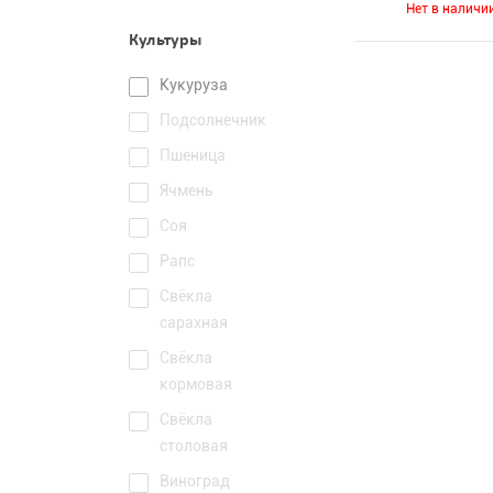
Нет в наличи
Культуры
Кукуруза
Подсолнечник
Пшеница
Ячмень
Соя
Рапс
Свёкла
сарахная
Свёкла
кормовая
Свёкла
столовая
Виноград