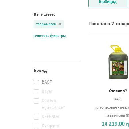
Гербицид
Вы ищете:
Показано 2 товар
топрамезон
Очистить фильтры
Бренд
BASF
Стеллар®
Bayer
BASF
Corteva
Agriscience™
пластиковая канист
топрамезон 5
DEFENDA
14 219.00 
Syngenta