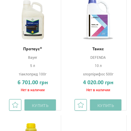
Протеус®
Твикс
Bayer
DEFENDA
5 л
10 л
тіаклоприд 100г
хлорпірифос 500г
6 701.00 грн
4 020.00 грн
Нет в наличии
Нет в наличии
КУПИТЬ
КУПИТЬ