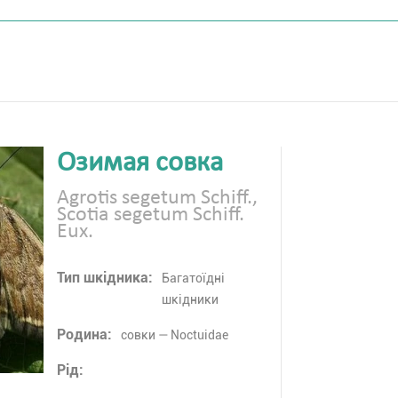
Озимая совка
Agrotis segetum Schiff.,
Scotia segetum Schiff.
Eux.
Тип шкідника:
Багатоїдні
шкідники
Родина:
совки — Noctuidae
Рід: