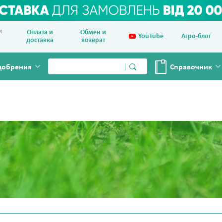
и
Оплата и
Обмен и
YouTube
Агро-блог
доставка
возврат
добрения
Справочник