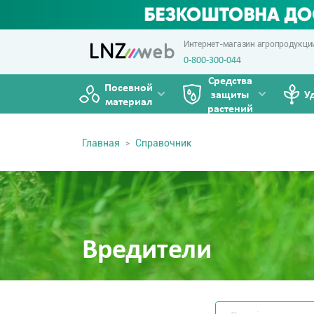
Интернет-магазин агропродукци
0-800-300-044
Средства
Посевной
защиты
У
материал
растений
Главная
Справочник
Вредители