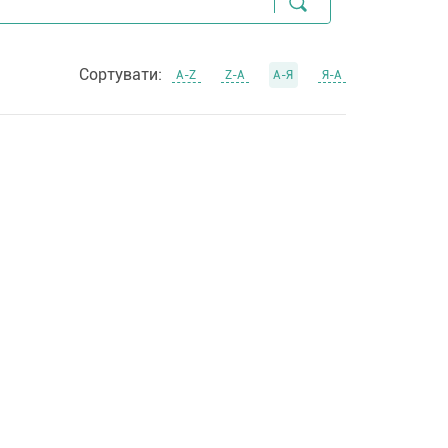
Сортувати:
А-Z
Z-А
А-Я
Я-А