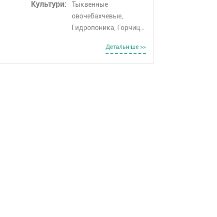
Культури:
Тыквенные
овочебахчевые,
Гидропоника, Горчица,
Гречка, Груша, Дыня,
Детальнiше >>
Эспарцет, Рожь
озимая, Закрытый
грунт, Семечковые,
Кабачки, Арбузы,
Фасоль, Косточновые,
Тмин, Колосовые,
Корнеплоды,
Кориандр, Кормовые
культуры, Укроп,
Лаванда, Люпин,
Махорка, Овёс,
Масличные культуры,
Пары, Персик,
Пикирование/
пересадка, Плодовые