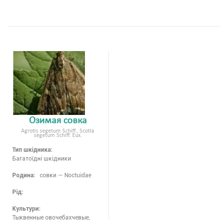
Озимая совка
Agrotis segetum Schiff., Scotia
segetum Schiff. Eux.
Тип шкідника:
Багатоїдні шкідники
Родина:
совки — Noctuidae
Рід:
Культури:
Тыквенные овочебахчевые,