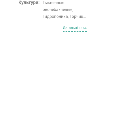
Культури:
Тыквенные
овочебахчевые,
Гидропоника, Горчица,
Гречка, Груша, Дыня,
Детальнiше >>
Эспарцет, Рожь
озимая, Закрытый
грунт, Семечковые,
Кабачки, Арбузы,
Фасоль, Косточновые,
Тмин, Колосовые,
Корнеплоды,
Кориандр, Кормовые
культуры, Укроп,
Лаванда, Люпин,
Махорка, Овёс,
Масличные культуры,
Пары, Персик,
Пикирование/
пересадка, Плодовые