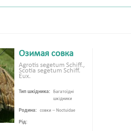
Озимая совка
Agrotis segetum Schiff.,
Scotia segetum Schiff.
Eux.
Тип шкідника:
Багатоїдні
шкідники
Родина:
совки — Noctuidae
Рід: