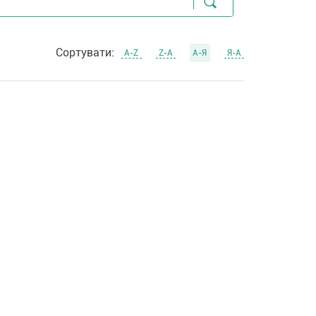
Сортувати:
А-Z
Z-А
А-Я
Я-А