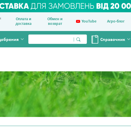
и
Оплата и
Обмен и
YouTube
Агро-блог
доставка
возврат
добрения
Справочник