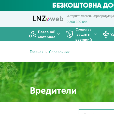
Интернет-магазин агропродукци
0-800-300-044
Средства
Посевной
защиты
У
материал
растений
Главная
Справочник
Вредители