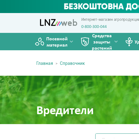
Интернет-магазин агропродукци
0-800-300-044
Средства
Посевной
защиты
У
материал
растений
Главная
Справочник
Вредители