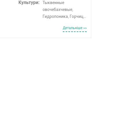
Культури:
Тыквенные
овочебахчевые,
Гидропоника, Горчица,
Гречка, Груша, Дыня,
Детальнiше >>
Эспарцет, Рожь
озимая, Закрытый
грунт, Семечковые,
Кабачки, Арбузы,
Фасоль, Косточновые,
Тмин, Колосовые,
Корнеплоды,
Кориандр, Кормовые
культуры, Укроп,
Лаванда, Люпин,
Махорка, Овёс,
Масличные культуры,
Пары, Персик,
Пикирование/
пересадка, Плодовые