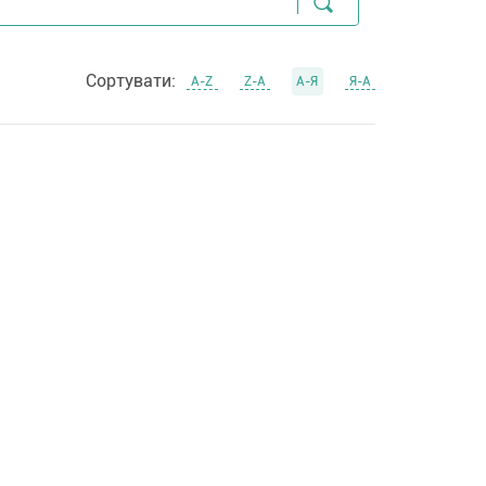
Сортувати:
А-Z
Z-А
А-Я
Я-А