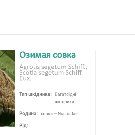
Озимая совка
Agrotis segetum Schiff.,
Scotia segetum Schiff.
Eux.
Тип шкідника:
Багатоїдні
шкідники
Родина:
совки — Noctuidae
Рід: