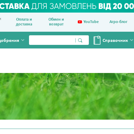
и
Оплата и
Обмен и
YouTube
Агро-блог
доставка
возврат
добрения
Справочник