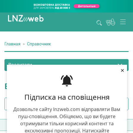
Главная
Справочник
×
Вредители
Підписка на сповіщення
Дозвольте сайту lnzweb.com відправляти Вам
пуш-сповіщення. Обіцяємо, що ви будете
отримувати тільки корисний контент та
Фильтры
(1)
Сортировка:
А-Я
ексклюзивні пропозиції. Натискайте