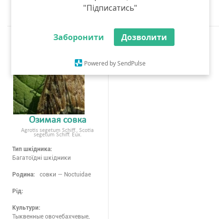
"Підписатись"
Заборонити
Дозволити
Powered by SendPulse
Озимая совка
Agrotis segetum Schiff., Scotia
segetum Schiff. Eux.
Тип шкідника:
Багатоїдні шкідники
Родина:
совки — Noctuidae
Рід:
Культури:
Тыквенные овочебахчевые,