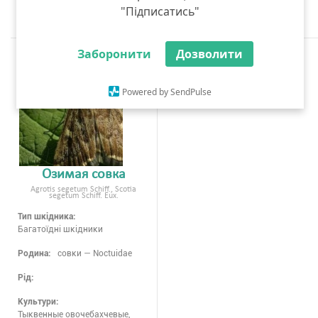
"Підписатись"
Заборонити
Дозволити
Powered by SendPulse
Озимая совка
Agrotis segetum Schiff., Scotia
segetum Schiff. Eux.
Тип шкідника:
Багатоїдні шкідники
Родина:
совки — Noctuidae
Рід:
Культури:
Тыквенные овочебахчевые,