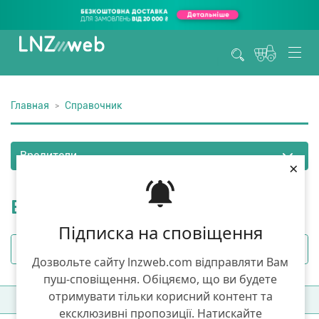
Главная
Справочник
×
Вредители
Підписка на сповіщення
Дозвольте сайту lnzweb.com відправляти Вам
пуш-сповіщення. Обіцяємо, що ви будете
отримувати тільки корисний контент та
Фильтры
(1)
Сортировка:
А-Я
ексклюзивні пропозиції. Натискайте