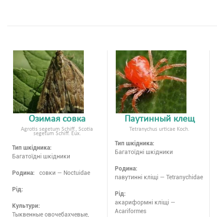
Озимая совка
Паутинный клещ
Agrotis segetum Schiff., Scotia
Tetranychus urticae Koch.
segetum Schiff. Eux.
Тип шкідника:
Тип шкідника:
Багатоїдні шкідники
Багатоїдні шкідники
Родина:
Родина:
совки — Noctuidae
павутинні кліщі — Tetranychidae
Рід:
Рід:
акариформні кліщі —
Культури:
Acariformes
Тыквенные овочебахчевые,