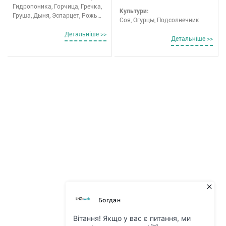
Гидропоника, Горчица, Гречка,
Культури:
Груша, Дыня, Эспарцет, Рожь
Соя, Огурцы, Подсолнечник
озимая, Закрытый грунт,
Семечковые, Кабачки, Арбузы,
Детальнiше >>
Детальнiше >>
Фасоль, Косточновые, Тмин,
Колосовые, Корнеплоды,
Кориандр, Кормовые культуры,
Укроп, Лаванда, Люпин,
Махорка, Овёс, Масличные
культуры, Пары, Персик,
Пикирование/пересадка,
Плодовые и виноградники,
Просо, Редис, Рис, Рицына,
Разнотравье, Салат, Сельдерей,
Сенокосы, Соя, Технические
культуры, Бахчевые, Бобовые,
Свёкла столовая, Свёкла
сарахная, Виноград, Вишня,
Газонные травы, Горох,
Декоратиные растения, Рожь,
Зерно, Зернобобовые культуры,
Зерновые, Зерновые озимые,
Зерновые яровые, Другие,
Капуста, Картофель, Конопли,
Клевер, Кукуруза, Лён, Люцерна,