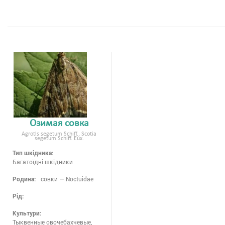
Озимая совка
Agrotis segetum Schiff., Scotia
segetum Schiff. Eux.
Тип шкідника:
Багатоїдні шкідники
Родина:
совки — Noctuidae
Рід:
Культури:
Тыквенные овочебахчевые,