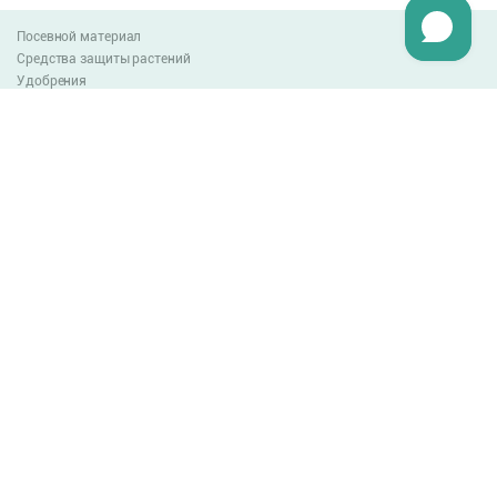
Посевной материал
Средства защиты растений
Удобрения
Агро-блог
Оплата и доставка
Обмен и возврат товара
Пользовательское соглашение
Контакты
0-800-300-044
info@lnzweb.com
facebook.com/lnzweb
t.me/LNZ_web
youtube
Все права защищены
© 2026
Developed by