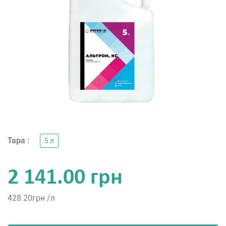
Тара :
5 л
2 141.00 грн
428.20
грн /л