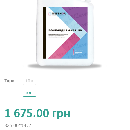
Тара :
10 л
5 л
1 675.00 грн
335.00
грн /л