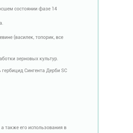
осшем состоянии фазе 14
а.
ине (василек, топорик, все
аботки зерновых культур.
 гербицид Сингента Дерби SC
а также его использования в