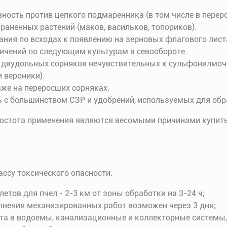
ость против цепкого подмаренника (в том числе в перер
траненных растений (маков, васильков, топориков).
ния по всходах к появлению на зерновых флагового лист
ничений по следующим культурам в севообороте.
вудольных сорняков нечувствительных к сульфонилмочев
 вероники).
же на переросших сорняках.
с большинством СЗР ​​и удобрений, используемых для обр
остота применения являются весомыми причинами купить
ассу токсического опасности:
етов для пчел - 2-3 км от зоны обработки на 3-24 ч;
лнения механизированных работ возможен через 3 дня;
та в водоемы, канализационные и коллекторные системы, 