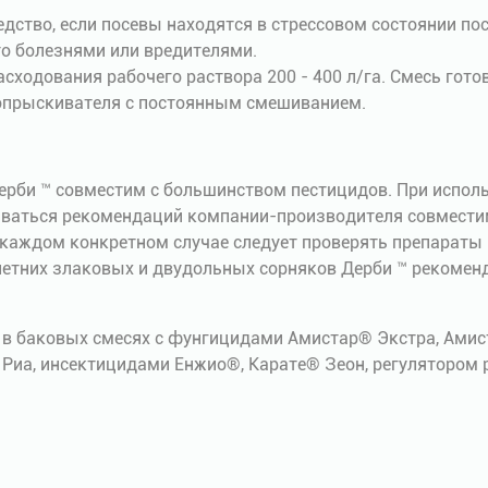
дство, если посевы находятся в стрессовом состоянии по
о болезнями или вредителями.
ходования рабочего раствора 200 - 400 л/га. Смесь гото
опрыскивателя с постоянным смешиванием.
ерби ™ совместим с большинством пестицидов. При испол
иваться рекомендаций компании-производителя совмести
 каждом конкретном случае следует проверять препараты
етних злаковых и двудольных сорняков Дерби ™ рекомен
в баковых смесях с фунгицидами Амистар® Экстра, Амис
™ Риа, инсектицидами Енжио®, Карате® Зеон, регулятором