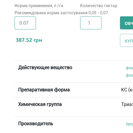
Норма применения, л /га
Количество гектар
Рекомендована норма застосування 0,05 - 0,07
ОБ
387.52
грн
КУП
Действующее вещество
флу
фло
Препаративная форма
КC (
Химическая группа
Триа
Производитель
Syn