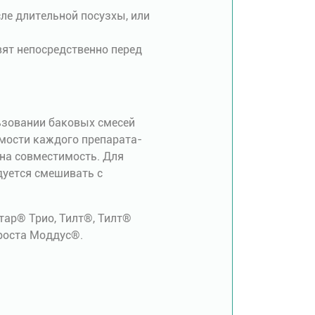
сле длительной посузхы, или
вят непосредственно перед
ьзовании баковых смесей
мости каждого препарата-
 на совместимость. Для
дуется смешивать с
тар® Трио, Тилт®, Тилт®
 роста Моддус®.