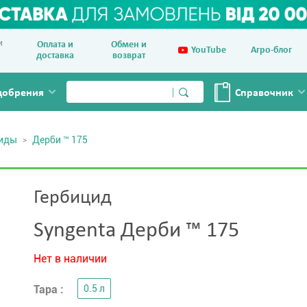
и
Оплата и
Обмен и
YouTube
Агро-блог
доставка
возврат
добрения
Справочник
циды
Дерби ™ 175
Гербицид
Syngenta Дерби ™ 175
Нет в наличии
Тара :
0.5 л