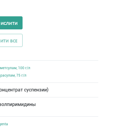
ЧИСЛИТИ
ИТИ ВСЕ
метсулам, 100 г/л
расулам, 75 г/л
концентрат суспензии)
золпиримидины
genta