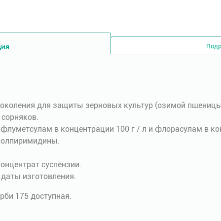
ция
Подр
околения для защиты зерновых культур (озимой пшеницы
 сорняков.
:
флуметсулам в концентрации 100 г / л и флорасулам в кон
олпиримидины.
онцентрат суспензии.
 даты изготовления.
рби 175 доступная.