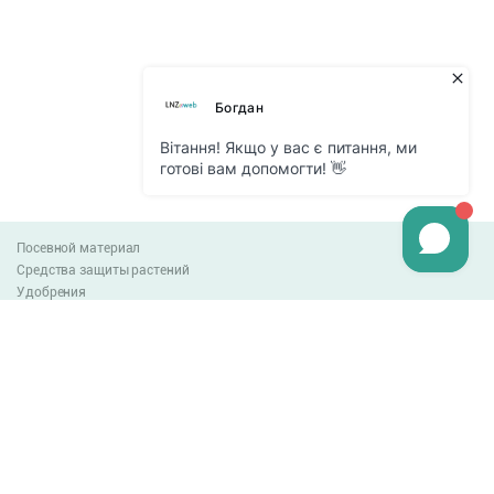
Посевной материал
Средства защиты растений
Удобрения
Агро-блог
Оплата и доставка
Обмен и возврат товара
Пользовательское соглашение
Контакты
0-800-300-044
info@lnzweb.com
facebook.com/lnzweb
t.me/LNZ_web