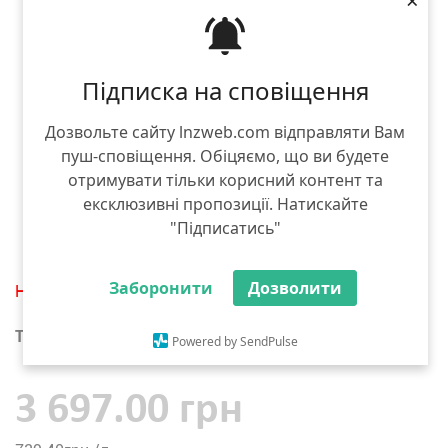
Підписка на сповіщення
Дозвольте сайту lnzweb.com відправляти Вам
пуш-сповіщення. Обіцяємо, що ви будете
отримувати тільки корисний контент та
ексклюзивні пропозиції. Натискайте
"Підписатись"
Заборонити
Дозволити
Нет в наличии
Тара :
5 л
Powered by SendPulse
3 697.00 грн