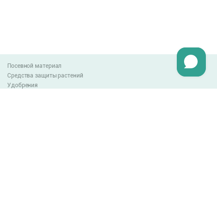
Посевной материал
Средства защиты растений
Удобрения
Агро-блог
Оплата и доставка
Обмен и возврат товара
Пользовательское соглашение
Контакты
0-800-300-044
info@lnzweb.com
facebook.com/lnzweb
t.me/LNZ_web
youtube