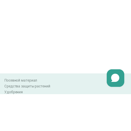
Посевной материал
Средства защиты растений
Удобрения
Агро-блог
Оплата и доставка
Обмен и возврат товара
Пользовательское соглашение
Контакты
0-800-300-044