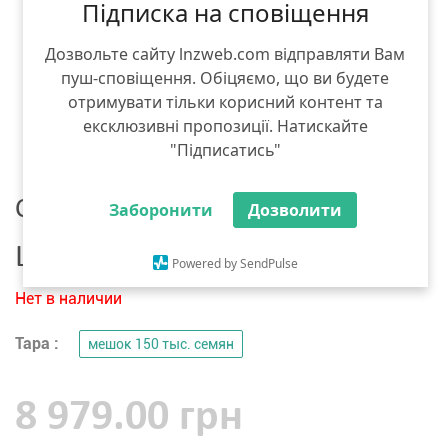
Підписка на сповіщення
Дозвольте сайту lnzweb.com відправляти Вам
пуш-сповіщення. Обіцяємо, що ви будете
отримувати тільки корисний контент та
ексклюзивні пропозиції. Натискайте
"Підписатись"
Семена рапса
Заборонити
Дозволити
LG Seeds ЛГ Скорпіон
Powered by SendPulse
Нет в наличии
Тара :
мешок 150 тыс. семян
8 979.00 грн