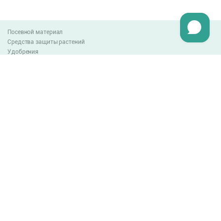
Посевной материал
Средства защиты растений
Удобрения
Агро-блог
Оплата и доставка
Обмен и возврат товара
Пользовательское соглашение
Контакты
0-800-300-044
info@lnzweb.com
facebook.com/lnzweb
t.me/LNZ_web
youtube
Все права защищены
© 2026