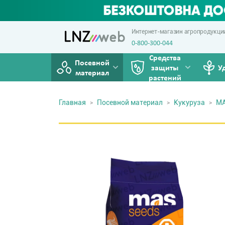
Интернет-магазин агропродукци
0-800-300-044
Средства
Посевной
защиты
У
материал
растений
Главная
Посевной материал
Кукуруза
MA