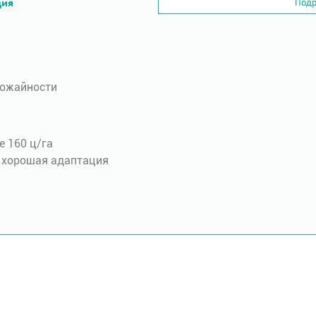
ция
Подр
рожайности
 160 ц/га
 хорошая адаптация