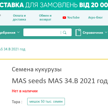
и
Оплата и
Обмен и
YouTube
Агро-блог
доставка
возврат
добрения
Справочник
S 34.B 2021 год
Семена кукурузы
MAS seeds MAS 34.B 2021 год
Нет в наличии
Тара :
мешок 50 тыс. семян