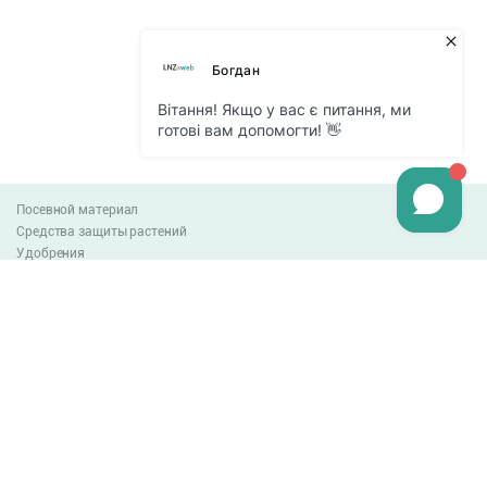
Посевной материал
Средства защиты растений
Удобрения
Агро-блог
Оплата и доставка
Обмен и возврат товара
Пользовательское соглашение
Контакты
0-800-300-044
info@lnzweb.com
facebook.com/lnzweb
t.me/LNZ_web
youtube