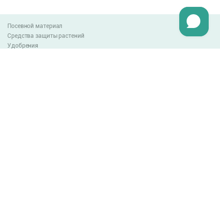
Посевной материал
Средства защиты растений
Удобрения
Агро-блог
Оплата и доставка
Обмен и возврат товара
Пользовательское соглашение
Контакты
0-800-300-044
info@lnzweb.com
facebook.com/lnzweb
t.me/LNZ_web
youtube
Все права защищены
© 2026
Developed by