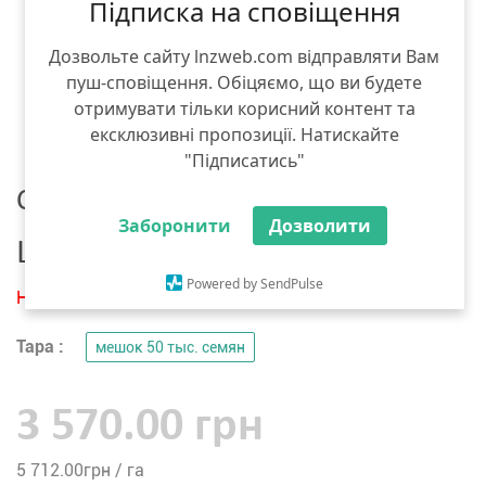
Підписка на сповіщення
Дозвольте сайту lnzweb.com відправляти Вам
пуш-сповіщення. Обіцяємо, що ви будете
отримувати тільки корисний контент та
ексклюзивні пропозиції. Натискайте
"Підписатись"
Семена кукурузы
Заборонити
Дозволити
LG Seeds NIKITA
Powered by SendPulse
Нет в наличии
Тара :
мешок 50 тыс. семян
3 570.00 грн
5 712.00
грн / га