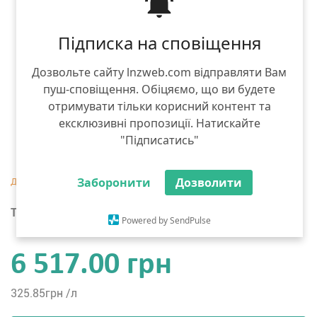
Підписка на сповіщення
Дозвольте сайту lnzweb.com відправляти Вам
пуш-сповіщення. Обіцяємо, що ви будете
отримувати тільки корисний контент та
ексклюзивні пропозиції. Натискайте
"Підписатись"
Заборонити
Дозволити
Тара :
20 л
Powered by SendPulse
6 517.00 грн
325.85
грн /л