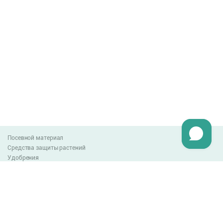
Посевной материал
Средства защиты растений
Удобрения
Агро-блог
Оплата и доставка
Обмен и возврат товара
Пользовательское соглашение
Контакты
0-800-300-044