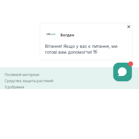
Посевной материал
Средства защиты растений
Удобрения
Агро-блог
Оплата и доставка
Обмен и возврат товара
Пользовательское соглашение
Контакты
0-800-300-044
info@lnzweb.com
facebook.com/lnzweb