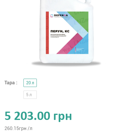
Тара :
20 л
5 л
5 203.00 грн
260.15
грн /л