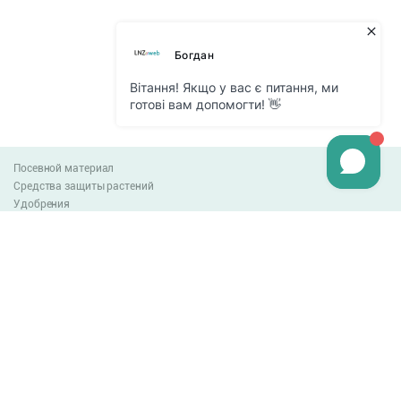
Посевной материал
Средства защиты растений
Удобрения
Агро-блог
Оплата и доставка
Обмен и возврат товара
Пользовательское соглашение
Контакты
0-800-300-044
info@lnzweb.com
facebook.com/lnzweb
t.me/LNZ_web
youtube