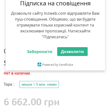
Підписка на сповіщення
Дозвольте сайту lnzweb.com відправляти Вам
пуш-сповіщення. Обіцяємо, що ви будете
отримувати тільки корисний контент та
ексклюзивні пропозиції. Натискайте
"Підписатись"
Семена рапса
Заборонити
Дозволити
Syngenta СИ Анабелла
Powered by SendPulse
Нет в наличии
Тара :
мешок 1.5 млн. семян
6 662.00 грн