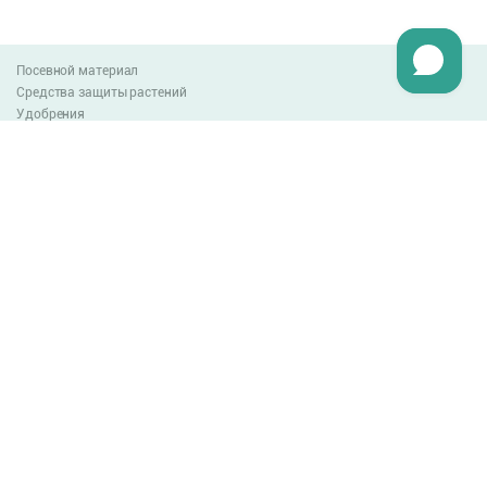
Посевной материал
Средства защиты растений
Удобрения
Агро-блог
Оплата и доставка
Обмен и возврат товара
Пользовательское соглашение
Контакты
0-800-300-044
info@lnzweb.com
facebook.com/lnzweb
t.me/LNZ_web
youtube
Все права защищены
© 2026