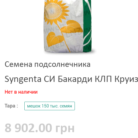
Семена подсолнечника
Syngenta СИ Бакарди КЛП Круи
Нет в наличии
Тара :
мешок 150 тыс. семян
8 902.00 грн