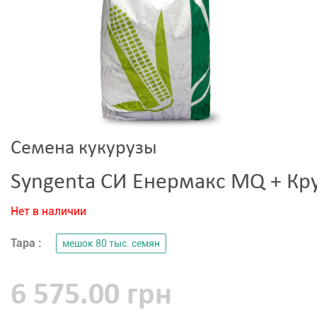
Семена кукурузы
Syngenta СИ Енермакс MQ + Кр
Нет в наличии
Тара :
мешок 80 тыс. семян
6 575.00 грн