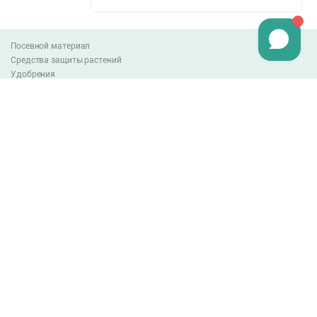
Посевной материал
Средства защиты растений
Удобрения
Агро-блог
Оплата и доставка
Обмен и возврат товара
Пользовательское соглашение
Контакты
0-800-300-044
info@lnzweb.com
facebook.com/lnzweb
t.me/LNZ_web
youtube
Все права защищены
© 2026