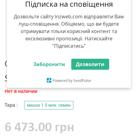
Підписка на сповіщення
Дозвольте сайту lnzweb.com відправляти Вам
пуш-сповіщення. Обіцяємо, що ви будете
отримувати тільки корисний контент та
ексклюзивні пропозиції. Натискайте
"Підписатись"
Семена рапса
Заборонити
Дозволити
Syngenta СИ Харнас
Powered by SendPulse
Нет в наличии
Тара :
мешок 1.5 млн. семян
6 473.00 грн