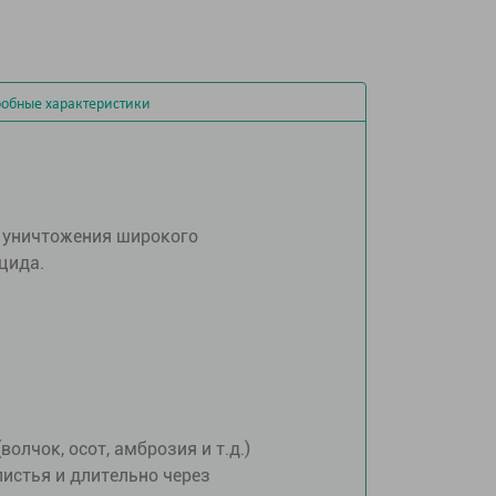
обные характеристики
ь уничтожения широкого
цида.
лчок, осот, амброзия и т.д.)
листья и длительно через