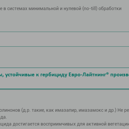
в системах минимальной и нулевой (no-till) обработки
, устойчивые к гербициду Евро-Лайтнинг® произ
инонов (д.р. такие, как имазапир, имазамокс и др.) Не 
ода.
ида достигается восприимчивых для активной вегетации