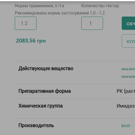
Норма применения, л /га
Количество гектар
Рекомендована норма застосування 1,0 - 1,2
ОБ
2083.56
грн
КУП
Действующее вещество
имазапи
имазамо
Препаративная форма
РК (рас
Химическая группа
Имидаз
Производитель
BASF