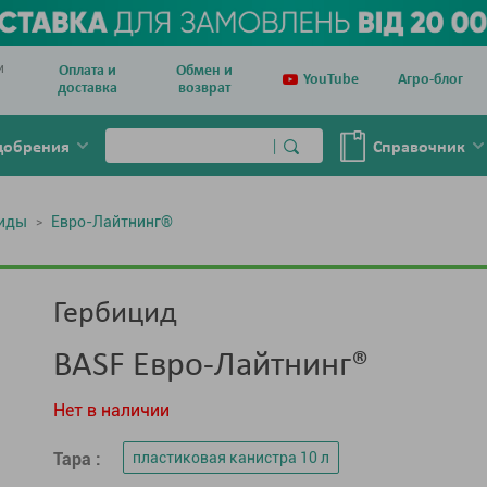
и
Оплата и
Обмен и
YouTube
Агро-блог
доставка
возврат
добрения
Справочник
циды
Евро-Лайтнинг®
Гербицид
BASF Евро-Лайтнинг®
Нет в наличии
Тара :
пластиковая канистра 10 л