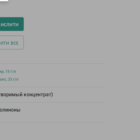
ЧИСЛИТИ
ИТИ ВСЕ
р, 15 г/л
кс, 33 г/л
творимый концентрат)
олиноны