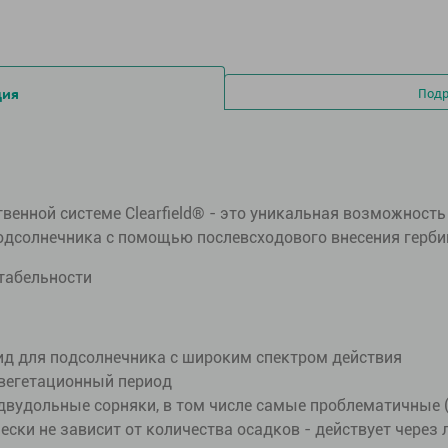
ция
Подр
венной системе Clearfield® - это уникальная возможност
подсолнечника с помощью послевсходового внесения герби
табельности
д для подсолнечника с широким спектром действия
 вегетационный период
вудольные сорняки, в том числе самые проблематичные (во
ки не зависит от количества осадков - действует через 