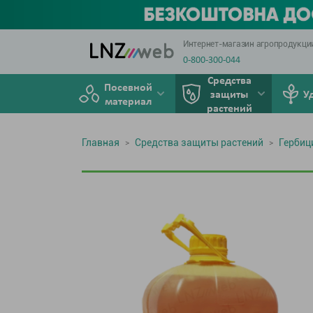
Интернет-магазин агропродукци
0-800-300-044
Средства
Посевной
защиты
У
материал
растений
Главная
Средства защиты растений
Герби