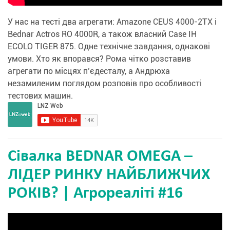
У нас на тесті два агрегати: Amazone CEUS 4000-2TX і
Bednar Actros RO 4000R, а також власний Case IH
ECOLO TIGER 875. Одне технічне завдання, однакові
умови. Хто як впорався? Рома чітко розставив
агрегати по місцях п’єдесталу, а Андрюха
незамиленим поглядом розповів про особливості
тестових машин.
Сівалка BEDNAR OMEGA –
ЛІДЕР РИНКУ НАЙБЛИЖЧИХ
РОКІВ? | Агрореаліті #16