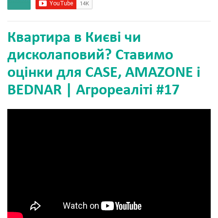
Квартира в Києві чи
дисколаповий? Ставимо
оцінки для CASE, AMAZONE і
BEDNAR | Агрореаліті #17