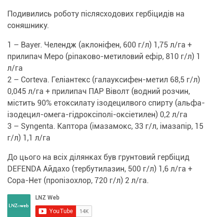
Подивились роботу післясходових гербіцидів на
соняшнику.
1 – Bayer. Челендж (аклоніфен, 600 г/л) 1,75 л/га +
прилипач Меро (ріпаково-метиловий ефір, 810 г/л) 1
л/га
2 – Corteva. Геліантекс (галаукcифeн-мeтил 68,5 г/л)
0,045 л/га + прилипач ПАР Віволт (водний розчин,
містить 90% етоксилату ізодецилвого спирту (альфа-
ізодецил-омега-гідроксіполі-оксіетилен) 0,2 л/га
3 – Syngenta. Каптора (імазамокс, 33 г/л, імазапір, 15
г/л) 1,1 л/га
До цього на всіх ділянках був грунтовий гербіцид
DEFENDA Айдахо (тербутилазин, 500 г/л) 1,6 л/га +
Сора-Нет (пропізохлор, 720 г/л) 2 л/га.