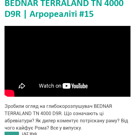
BEDNAR TERRALAND TN 4000
D9R | Агрореаліті #15
Зробили огляд на глибокорозпушувач BEDNAR
TERRALAND TN 4000 D9R. Що означають ці
абревіатури? Як дилер коментує потріскану раму? Від
чого кайфує Рома? Все у випуску.