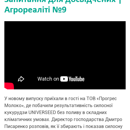
Агрореаліті №9
У новому випуску приїхали в гості на ТОВ «Прогрес
Молоко», де побачили результативність силосної
кукурудзи UNIVERSEED без поливу в складних
кліматичних умовах. Директор господарства Дмитро
Писаренко розповів, як її збирають і показав силосну