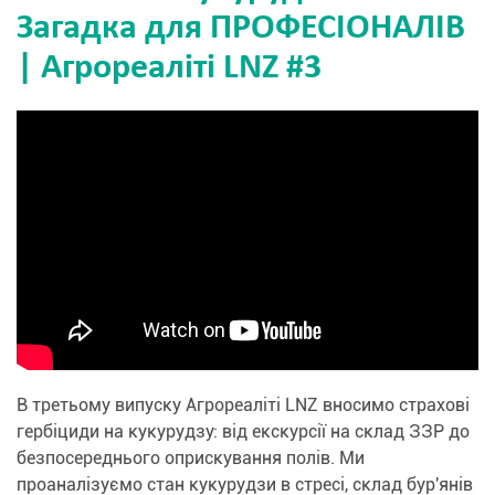
Загадка для ПРОФЕСІОНАЛІВ
| Агрореаліті LNZ #3
В третьому випуску Агрореаліті LNZ вносимо страхові
гербіциди на кукурудзу: від екскурсії на склад ЗЗР до
безпосереднього оприскування полів. Ми
проаналізуємо стан кукурудзи в стресі, склад бур'янів