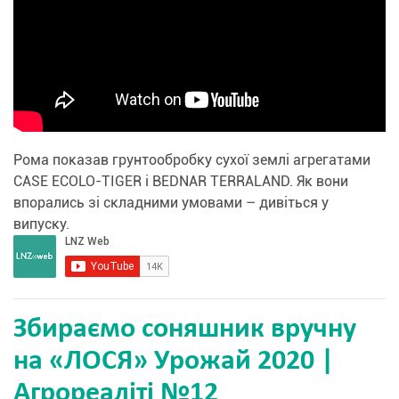
Рома показав грунтообробку сухої землі агрегатами
CASE ECOLO-TIGER і BEDNAR TERRALAND. Як вони
впорались зі складними умовами – дивіться у
випуску.
Збираємо соняшник вручну
на «ЛОСЯ» Урожай 2020 |
Агрореаліті №12