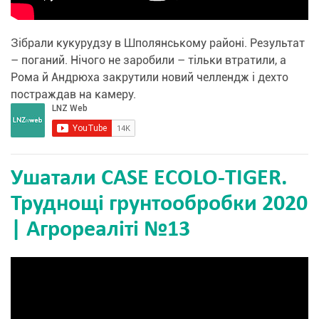
Зібрали кукурудзу в Шполянському районі. Результат
– поганий. Нічого не заробили – тільки втратили, а
Рома й Андрюха закрутили новий челлендж і дехто
постраждав на камеру.
Ушатали CASE ECOLO-TIGER.
Труднощі грунтообробки 2020
| Агрореаліті №13