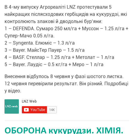
В 4-му випуску Агрореаліті LNZ протестували 5
найкращих післясходових гербіцидів на кукурудзі, які
контролюють злакові й дводольні бур‘яни:
1 – DEFENDA. Сумаро 250 мл/га + Муссон – 1.25 л/га +
Супер-Мачо 0.05 л/га.
2 – Syngenta. Елюміс – 1.3 л/га
3 – Bayer. МайсТер Пауер – 1.5 л/га
4 – BASF. Стеллар – 1.25 л/га + Метолат – 1 л/га
5 – Bayer. Лаудіс – 0.5 кг/га + Меро – 1 л/га
Внесення відбулось 8 червня у фазі шостого листка.
12 червня перевірили результат. Він різний. Подробиці
у відео.
ОБОРОНА кукурудзи. ХІМІЯ.