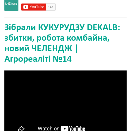
Зібрали КУКУРУДЗУ DEKALB:
збитки, робота комбайна,
новий ЧЕЛЕНДЖ |
Агрореаліті №14