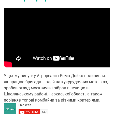
У цьому випуску Агрореаліті Рома Дойко подивився,
як працює бригада людей на кукурудзяних метелках,
зробив огляд москвичів і зібрав пшеницю в
Шполянському районі, Черкаської області, а також
порівняв топові комбайни за різними критеріями.