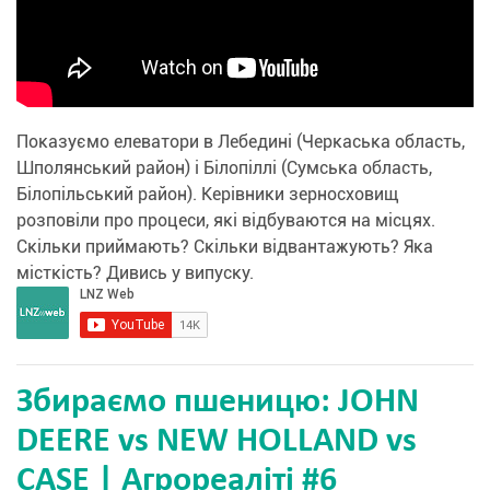
Показуємо елеватори в Лебедині (Черкаська область,
Шполянський район) і Білопіллі (Сумська область,
Білопільський район). Керівники зерносховищ
розповіли про процеси, які відбуваются на місцях.
Скільки приймають? Скільки відвантажують? Яка
місткість? Дивись у випуску.
Збираємо пшеницю: JOHN
DEERE vs NEW HOLLAND vs
CASE | Агрореаліті #6