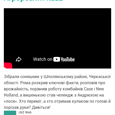
Зібрали соняшник у Шполянському районі, Черкаської
області. Рома розкрив ключові факти, розповів про
врожайність, порівняв роботу комбайнів Case і New
Holland, а вишенькою став челендж з Андрюхою на
«лося». Хто переміг, а хто отримав кулаком по голові й
порізав руки? Дивіться!