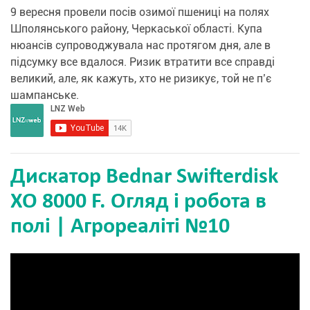
9 вересня провели посів озимої пшениці на полях
Шполянського району, Черкаської області. Купа
нюансів супроводжувала нас протягом дня, але в
підсумку все вдалося. Ризик втратити все справді
великий, але, як кажуть, хто не ризикує, той не п’є
шампанське.
Дискатор Bednar Swifterdisk
XO 8000 F. Огляд і робота в
полі | Агрореаліті №10