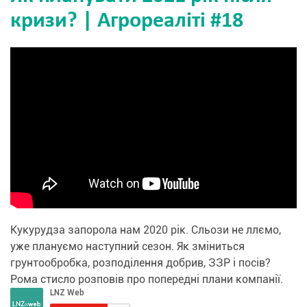
кризи? | Агрореаліті #18
Кукурудза запорола нам 2020 рік. Сльози не ллємо,
уже плануємо наступний сезон. Як зміниться
грунтообробка, розподілення добрив, ЗЗР і посів?
Рома стисло розповів про попередні плани компанії.