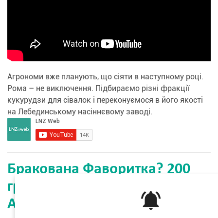
Агрономи вже планують, що сіяти в наступному році.
Рома – не виключення. Підбираємо різні фракції
кукурудзи для сівалок і переконуємося в його якості
на Лебединському насіннєвому заводі.
Бракована Фаворитка? 200
гривень за рішення задачки |
Агрореаліті №19