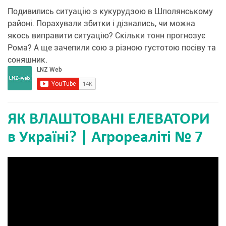
Подивились ситуацію з кукурудзою в Шполянському
районі. Порахували збитки і дізнались, чи можна
якось виправити ситуацію? Скільки тонн прогнозує
Рома? А ще зачепили сою з різною густотою посіву та
соняшник.
ЯК ВЛАШТОВАНІ ЕЛЕВАТОРИ
в Україні? | Агрореаліті № 7