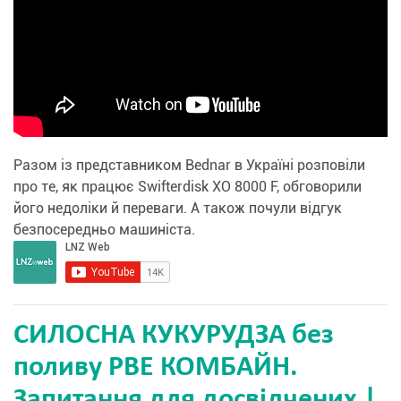
Разом із представником Bednar в Україні розповіли
про те, як працює Swifterdisk XO 8000 F, обговорили
його недоліки й переваги. А також почули відгук
безпосередньо машиніста.
СИЛОСНА КУКУРУДЗА без
поливу РВЕ КОМБАЙН.
Запитання для досвідчених |