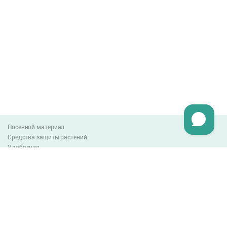
Посевной материал
Средства защиты растений
Удобрения
Агро-блог
Оплата и доставка
Обмен и возврат товара
Пользовательское соглашение
Контакты
0-800-300-044
info@lnzweb.com