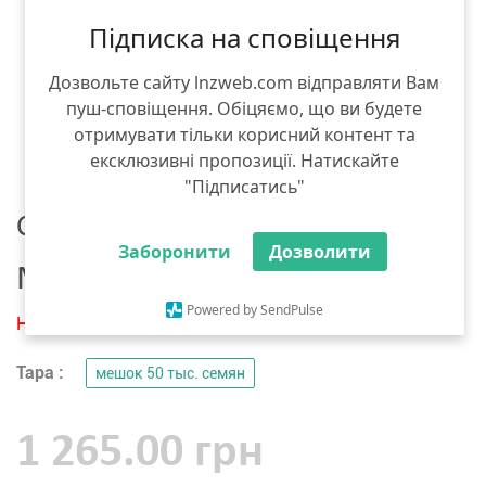
Підписка на сповіщення
Дозвольте сайту lnzweb.com відправляти Вам
пуш-сповіщення. Обіцяємо, що ви будете
отримувати тільки корисний контент та
ексклюзивні пропозиції. Натискайте
"Підписатись"
Семена кукурузы
Заборонити
Дозволити
MAS seeds МАS 45.М 2019 год
Powered by SendPulse
Нет в наличии
Тара :
мешок 50 тыс. семян
1 265.00 грн