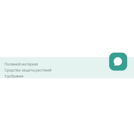
Посевной материал
Средства защиты растений
Удобрения
Агро-блог
Оплата и доставка
Обмен и возврат товара
Пользовательское соглашение
Контакты
0-800-300-044
info@lnzweb.com
facebook.com/lnzweb
t.me/LNZ_web