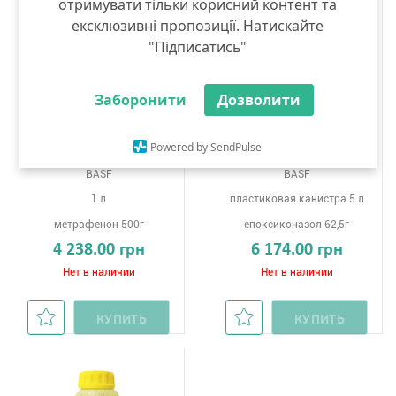
отримувати тільки корисний контент та
ексклюзивні пропозиції. Натискайте
"Підписатись"
Заборонити
Дозволити
Powered by SendPulse
Вивандо®
Капало®
BASF
BASF
1 л
пластиковая канистра 5 л
метрафенон 500г
епоксиконазол 62,5г
4 238.00 грн
6 174.00 грн
Нет в наличии
Нет в наличии
КУПИТЬ
КУПИТЬ