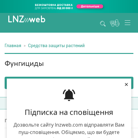
Главная
Средства защиты растений
Фунгициды
×
Фильтры
(1)
Сортировка:
Топ продаж
Підписка на сповіщення
Показано 3 товаров из 3
Дозвольте сайту lnzweb.com відправляти Вам
пуш-сповіщення. Обіцяємо, що ви будете