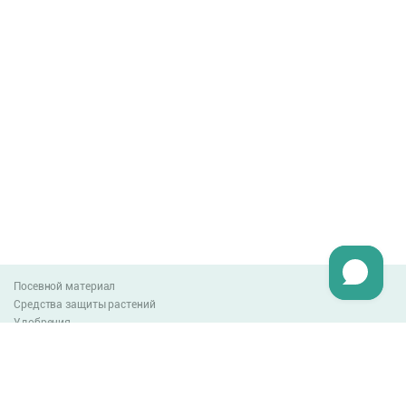
Посевной материал
Средства защиты растений
Удобрения
Агро-блог
Оплата и доставка
Обмен и возврат товара
Пользовательское соглашение