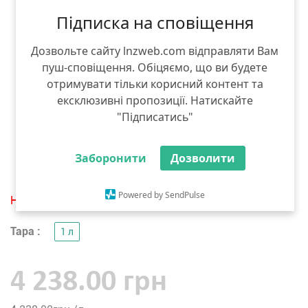
Підписка на сповіщення
Дозвольте сайту lnzweb.com відправляти Вам
пуш-сповіщення. Обіцяємо, що ви будете
отримувати тільки корисний контент та
ексклюзивні пропозиції. Натискайте
"Підписатись"
Заборонити
Дозволити
Powered by SendPulse
Нет в наличии
Тара :
1 л
4 238.00 грн