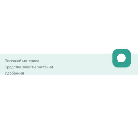
Посевной материал
Средства защиты растений
Удобрения
Агро-блог
Оплата и доставка
Обмен и возврат товара
Пользовательское соглашение
Контакты
0-800-300-044
info@lnzweb.com
facebook.com/lnzweb
t.me/LNZ_web
youtube