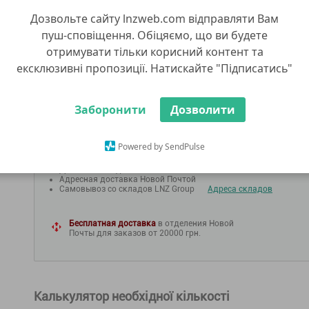
7 462.00 грн
Дозвольте сайту lnzweb.com відправляти Вам
пуш-сповіщення. Обіцяємо, що ви будете
отримувати тільки корисний контент та
0.00
грн / га
ексклюзивні пропозиції. Натискайте "Підписатись"
В КОРЗИНУ
КУПИТЬ В 1 КЛИК
К
Заборонити
Дозволити
Powered by SendPulse
ДОСТАВКА
Доставка в отделение Новой Почты
Адресная доставка Новой Почтой
Самовывоз со складов LNZ Group
Адреса складов
Бесплатная доставка
в отделения Новой
Почты для заказов от 20000 грн.
Калькулятор необхідної кількості