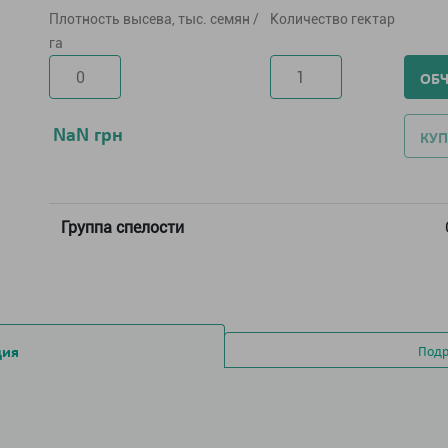
Плотность высева, тыс. семян /
Количество гектар
га
ОБ
NaN
грн
КУП
Группа спелости
ция
Подр