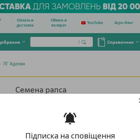
и
Оплата и
Обмен и
YouTube
Агро-блог
доставка
возврат
добрения
Справочник
ЛГ Аделин
Семена рапса
LG Seeds ЛГ Аделин
Нет в наличии
Тара :
мешок 150 тыс. семян
Підписка на сповіщення