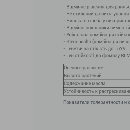
- Відмінне рішення для ранньо
- Не схильний до витягування
- Низька потреба у використан
- Відмінні показники зимостій
- Унікальна комбінація стійк
- Stem health (комбінація вис
- Генетична стікість до TuYV
- Ген стійкості до фомозу RL
Осеннее развитие
Высота растений
Содержание масла
Устойчивость к растрескиван
Показатели толерантности и 