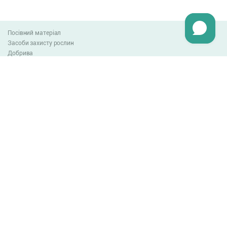
Посівний матеріал
Засоби захисту рослин
Добрива
Агро-блог
Оплата та доставка
Обмін та повернення товару
Угода користувача
Контакти
0-800-300-044
info@lnzweb.com
facebook.com/lnzweb
t.me/LNZ_web
youtube
Всі права захищені
© 2026