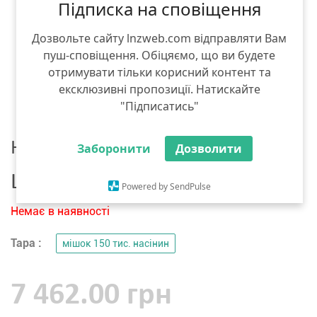
Підписка на сповіщення
Дозвольте сайту lnzweb.com відправляти Вам
пуш-сповіщення. Обіцяємо, що ви будете
отримувати тільки корисний контент та
ексклюзивні пропозиції. Натискайте
"Підписатись"
Насіння ріпаку
Заборонити
Дозволити
LG Seeds ЛГ Аделін
Powered by SendPulse
Немає в наявності
Тара :
мішок 150 тис. насінин
7 462.00 грн