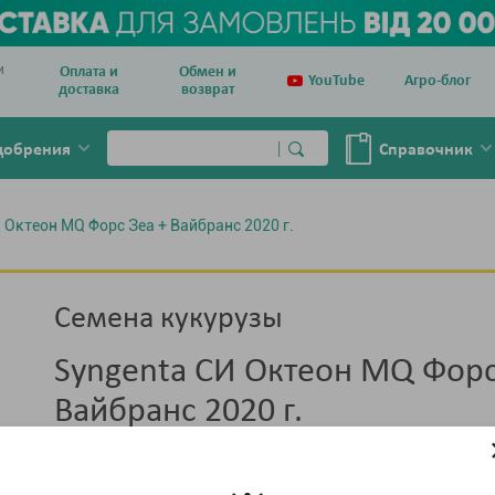
и
Оплата и
Обмен и
YouTube
Агро-блог
доставка
возврат
добрения
Справочник
 Октеон MQ Форс Зеа + Вайбранс 2020 г.
Семена кукурузы
Syngenta СИ Октеон MQ Форс
Вайбранс 2020 г.
Тара :
мешок 80 тыс. семян