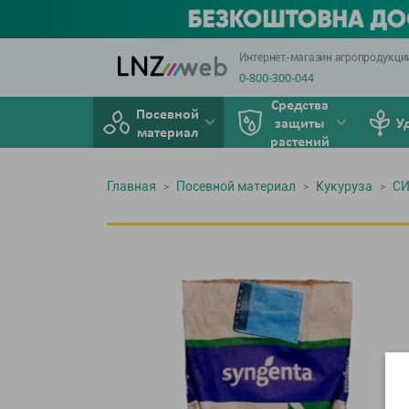
Интернет-магазин агропродукци
0-800-300-044
Средства
Посевной
защиты
У
материал
растений
Главная
Посевной материал
Кукуруза
СИ