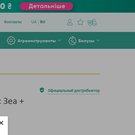
Контакты
UA
RU
Агроинструменты
Бонусы
Официальный дистрибьютор
 Зеа +
×