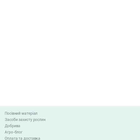
Посівний матеріал
Засоби захисту рослин
Добрива
Агро-блог
Оплата та доставка