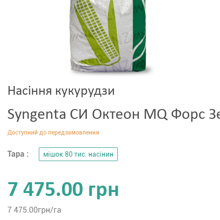
Насіння кукурудзи
Syngenta СИ Октеон MQ Форс З
Тара :
мішок 80 тис. насінин
7 475.00 грн
7 475.00
грн/га