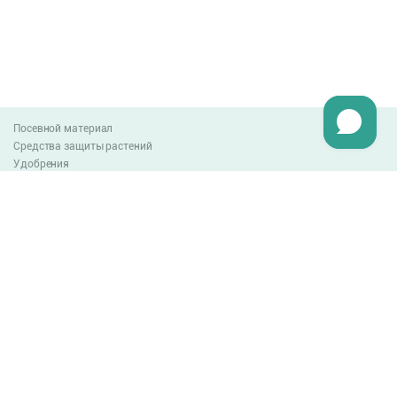
Посевной материал
Средства защиты растений
Удобрения
Агро-блог
Оплата и доставка
Обмен и возврат товара
Пользовательское соглашение
Контакты
0-800-300-044
info@lnzweb.com
facebook.com/lnzweb
t.me/LNZ_web
youtube