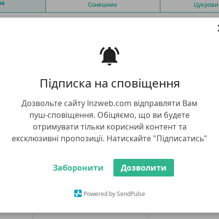
за
Соняшник
Цукрови
ів з 35
Показувати сп
Підписка на сповіщення
Дозвольте сайту lnzweb.com відправляти Вам
пуш-сповіщення. Обіцяємо, що ви будете
отримувати тільки корисний контент та
ексклюзивні пропозиції. Натискайте "Підписатись"
 Форс
СИ Інвіктус MQ Форс Зеа
СИ Марі
анс
+ Вайбранс
Заборонити
Дозволити
Synge
Syngenta
мішок 80 тис
сінин
мішок 80 тис. насінин
Powered by SendPulse
6 348.0
рн
6 203.00 грн