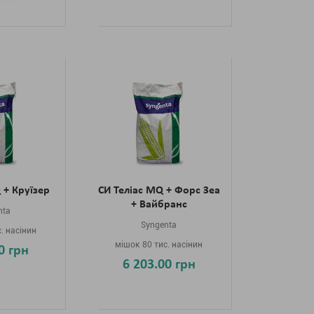
 + Круїзер
СИ Теліас MQ + Форс Зеа
+ Вайбранс
nta
Syngenta
. насінин
мішок 80 тис. насінин
0 грн
6 203.00 грн