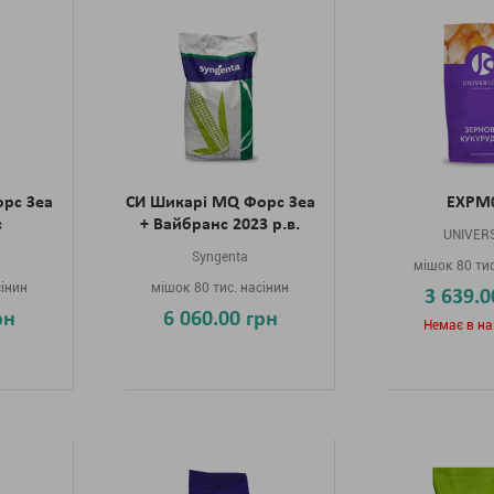
рс Зеа
СИ Шикарі MQ Форс Зеа
EXPM
с
+ Вайбранс 2023 р.в.
UNIVER
Syngenta
мішок 80 тис
сінин
мішок 80 тис. насінин
3 639.0
рн
6 060.00 грн
Немає в на