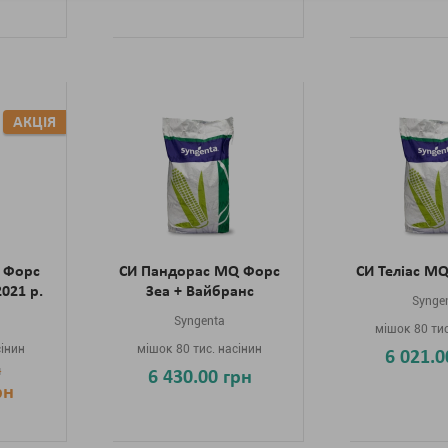
АКЦІЯ
 Форс
СИ Пандорас MQ Форс
СИ Теліас MQ
021 р.
Зеа + Вайбранс
Synge
Syngenta
мішок 80 тис
сінин
мішок 80 тис. насінин
6 021.0
н
6 430.00 грн
рн