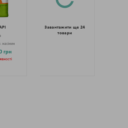
АРІ
Завантажити ще 24
товари
a
. насінин
0 грн
явності