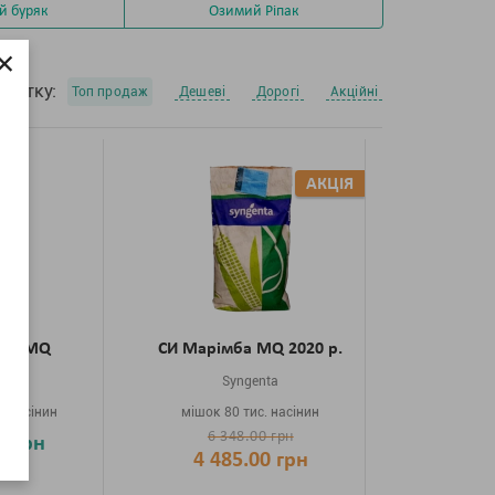
й буряк
Озимий Ріпак
×
очатку:
Топ продаж
Дешеві
Дорогі
Акційні
АКЦІЯ
мба MQ
СИ Марімба MQ 2020 р.
nta
Syngenta
. насінин
мішок 80 тис. насінин
6 348.00 грн
0 грн
4 485.00 грн