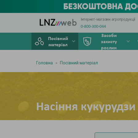
Інтернет-магазин агропродукції
0-800-300-044
Засоби
Посівний
захисту
матеріал
рослин
Головна
Посівний матеріал
Насіння кукурудзи