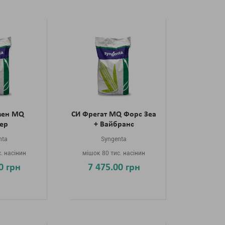
мен MQ
СИ Фрегат MQ Форс Зеа
зер
+ Вайбранс
nta
Syngenta
. насінин
мішок 80 тис. насінин
0 грн
7 475.00 грн