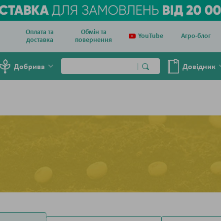
Оплата та
Обмін та
YouTube
Агро-блог
доставка
повернення
Добрива
Довiдник