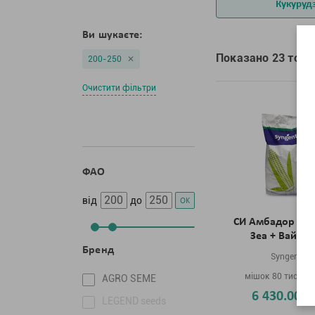
Кукуруд
Ви шукаєте:
Показано 23 товар
200-250
Очистити фільтри
ФАО
від
до
OK
СИ Амбадор MQ
Зеа + Вайбр
Бренд
Syngenta
мішок 80 тис. на
AGRO SEME
6 430.00 г
LEGEND seeds