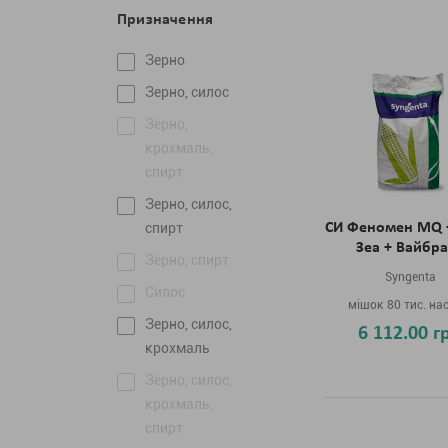
Призначення
Зерно
Зерно, силос
Зерно,
крохмаль,
спирт
Зерно, силос,
спирт
СИ Феномен MQ 
Зеа + Вайбр
Зерно, спирт
Syngenta
Силос
мішок 80 тис. на
Зерно, силос,
6 112.00 г
крохмаль
Зерно, силос,
крохмаль,
спирт