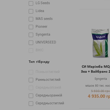
LG Seeds
Lidea
MAS seeds
Pioneer
Syngenta
UNIVERSEED
ВНІС
Тип гібриду
СИ Марімба MQ
Пізньостиглий
Зеа + Вайбранс 2
Syngenta
Ранньостиглий
мішок 80 тис. на
Середньопізній
5 930.00 гр
Середньоранній
4 935.00 г
Середньостиглий