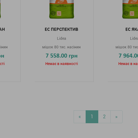
АН
ЕС ПЕРСПЕКТИВ
ЕС ЯК
Lidea
Lide
сінин
мішок 80 тис. насінин
мішок 80 тис
рн
7 558.00 грн
7 964.0
сті
Немає в наявності
Немає в на
«
1
2
»