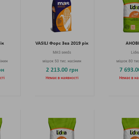
ік
VASILI Форс Зеа 2019 рік
АНОВІ
MAS seeds
Lide
сінин
мішок 50 тис. насінин
мішок 80 тис
рн
2 213.00 грн
7 693.0
сті
Немає в наявності
Немає в на