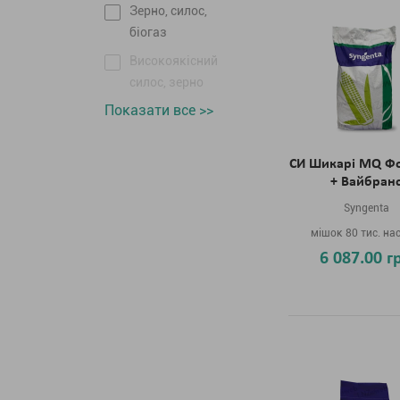
Зерно, силос,
біогаз
Високоякісний
силос, зерно
Показати все >>
СИ Шикарі MQ Фо
+ Вайбран
Syngenta
мішок 80 тис. на
6 087.00 г