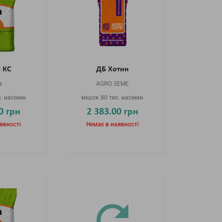
 КС
ДБ Хотин
a
AGRO SEME
. насінин
мішок 80 тис. насінин
0 грн
2 383.00 грн
явності
Немає в наявності