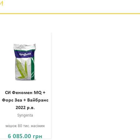
и
СИ Феномен MQ +
Форс Зеа + Вайбранс
2022 р.в.
Syngenta
мішок 80 тис. насінин
6 085.00 грн