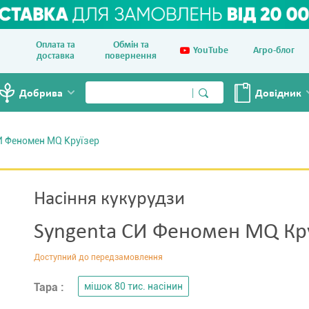
Оплата та
Обмін та
YouTube
Агро-блог
доставка
повернення
Добрива
Довiдник
И Феномен MQ Круїзер
Насіння кукурудзи
Syngenta СИ Феномен MQ Кр
Тара :
мішок 80 тис. насінин