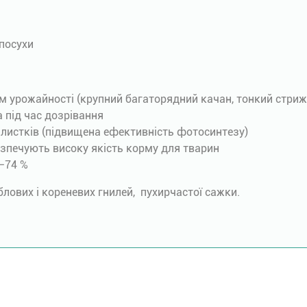
посухи
ом урожайності (крупний багаторядний качан, тонкий стриж
 під час дозрівання
 листків (підвищена ефективність фотосинтезу)
безпечують високу якість корму для тварин
2–74 %
блових і кореневих гнилей, пухирчастої сажки.