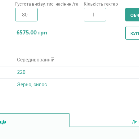
Густота висіву, тис. насінин /га
Кількість гектар
ОБ
6575.00
грн
КУП
Середньоранній
220
Зерно, силос
ція
Дет