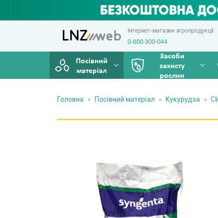
Інтернет-магазин агропродукції
0-800-300-044
Засоби
Посівний
захисту
матеріал
рослин
Головна
Посівний матеріал
Кукурудза
С