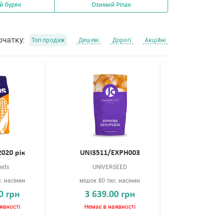
й буряк
Озимий Ріпак
очатку:
Топ продаж
Дешеві
Дорогі
Акційні
2020 рік
UNI3511/EXPH003
eds
UNIVERSEED
. насінин
мішок 80 тис. насінин
0 грн
3 639.00 грн
явності
Немає в наявності