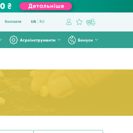
Контакти
UA
RU
Агроінструменти
Бонуси