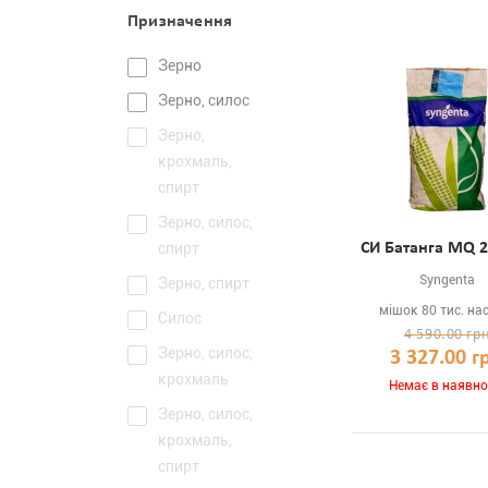
Призначення
Зерно
Зерно, силос
Зерно,
крохмаль,
спирт
Зерно, силос,
спирт
СИ Батанга MQ 2
Syngenta
Зерно, спирт
мішок 80 тис. на
Силос
4 590.00 гр
Зерно, силос,
3 327.00 г
крохмаль
Немає в наявно
Зерно, силос,
крохмаль,
спирт