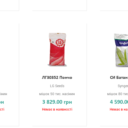
ЛГ30352 Пончо
СИ Бата
LG Seeds
Synge
сінин
мішок 50 тис. насінин
мішок 80 тис
рн
3 829.00 грн
4 590.0
сті
Немає в наявності
Немає в на