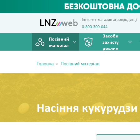
Інтернет-магазин агропродукції
0-800-300-044
Засоби
Посівний
захисту
матеріал
рослин
Головна
Посівний матеріал
Насіння кукурудзи