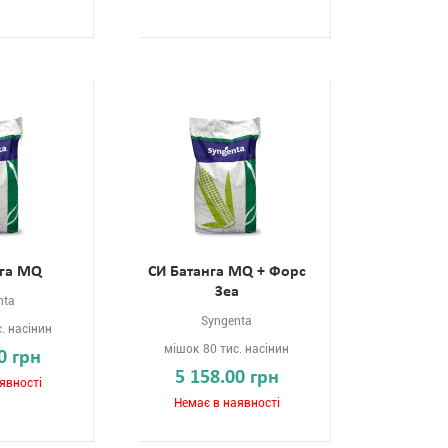
нга MQ
СИ Батанга MQ + Форс
Зеа
nta
Syngenta
. насінин
мішок 80 тис. насінин
0 грн
5 158.00 грн
явності
Немає в наявності