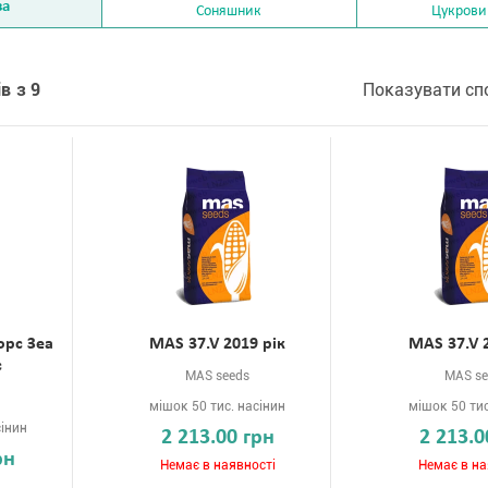
за
Соняшник
Цукрови
в з 9
Показувати сп
орс Зеа
MAS 37.V 2019 рік
MAS 37.V 
с
MAS seeds
MAS se
мішок 50 тис. насінин
мішок 50 тис
сінин
2 213.00 грн
2 213.0
рн
Немає в наявності
Немає в на