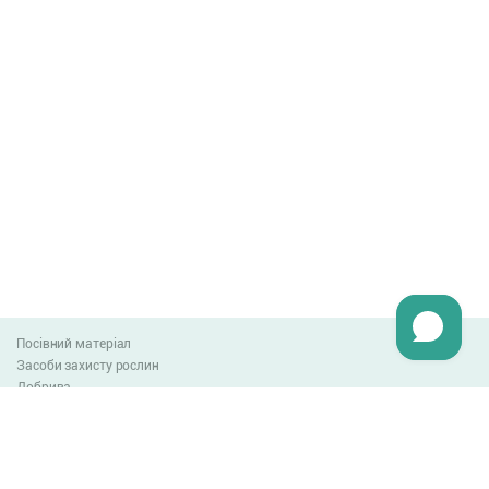
Посівний матеріал
Засоби захисту рослин
Добрива
Агро-блог
Оплата та доставка
Обмін та повернення товару
Угода користувача