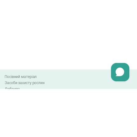
Посівний матеріал
Засоби захисту рослин
Добрива
Агро-блог
Оплата та доставка
Обмін та повернення товару
Угода користувача
Контакти
0-800-300-044
info@lnzweb.com