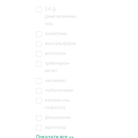
2,4-Д
диметиламінна
сіль
прометрин
нікосульфурон
мезотріон
трибенурон-
метил
імазамокс
тербутилазин
калійна сіль
гліфосату
флорасулам
ацетохлор
Показати все >>