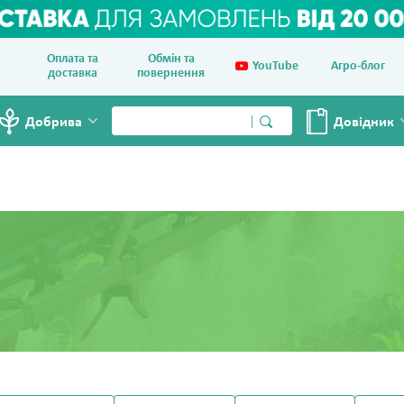
Оплата та
Обмін та
YouTube
Агро-блог
доставка
повернення
Добрива
Довiдник