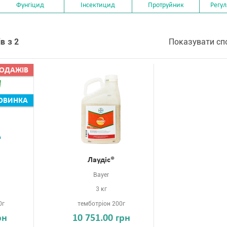
Фунгіцид
Інсектицид
Протруйник
Регул
в з 2
Показувати сп
РОДАЖIВ
ОВИНКА
Лаудіс®
Bayer
3 кг
0г
темботріон 200г
рн
10 751.00 грн