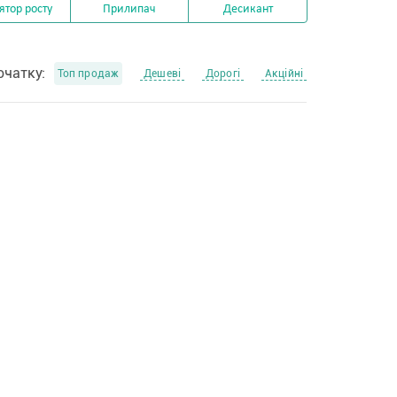
ятор росту
Прилипач
Десикант
очатку:
Топ продаж
Дешеві
Дорогі
Акційні