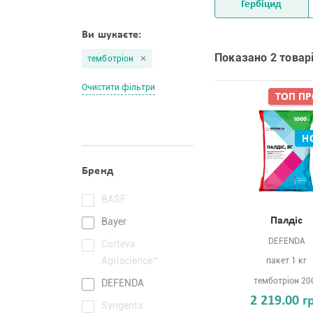
Гербіцид
Ви шукаєте:
Показано 2 товарі
темботріон
Очистити фільтри
ТОП П
Н
Бренд
BASF
Палдіс
Bayer
DEFENDA
Corteva
Agriscience™
пакет 1 кг
темботріон 20
DEFENDA
2 219.00 г
Syngenta