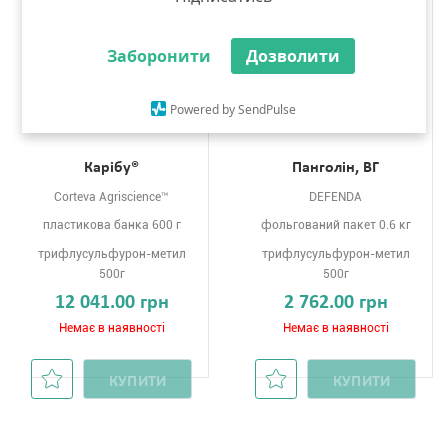
Заборонити
Дозволити
Powered by SendPulse
Карібу®
Панголін, ВГ
Corteva Agriscience™
DEFENDA
пластикова банка 600 г
фольгований пакет 0.6 кг
трифлусульфурон-метил
трифлусульфурон-метил
500г
500г
12 041.00 грн
2 762.00 грн
Немає в наявності
Немає в наявності
КУПИТИ
КУПИТИ