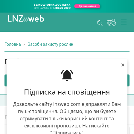
Головна
Засоби захисту рослин
Гербіциди
×
Підписка на сповіщення
Фільтри
(1)
Сортувати:
Топ продаж
Дозвольте сайту lnzweb.com відправляти Вам
пуш-сповіщення. Обіцяємо, що ви будете
отримувати тільки корисний контент та
Показано 2 товарів з 2
ексклюзивні пропозиції. Натискайте
"Підписатись"