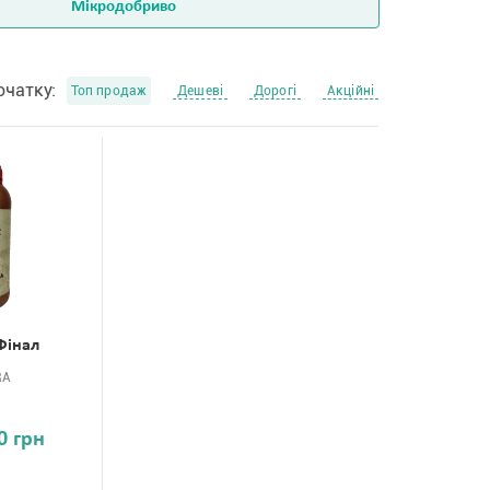
Мікродобриво
очатку:
Топ продаж
Дешеві
Дорогі
Акційні
Фінал
RA
0 грн