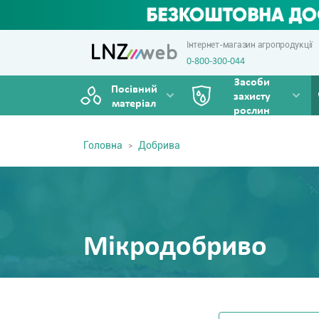
Інтернет-магазин агропродукції
0-800-300-044
Засоби
Посівний
захисту
матеріал
рослин
Головна
Добрива
Мікродобриво