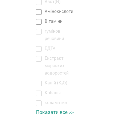
Азот(N)
Амінокислоти
Вітаміни
гумінові
речовини
ЕДТА
Екстракт
морських
водоростей
Калій (K₂O)
Кобальт
коламатин
Показати все >>