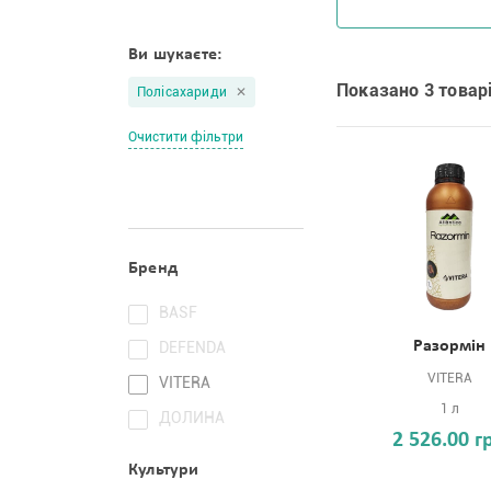
Ви шукаєте:
Показано 3 товарі
Полісахариди
Очистити фільтри
Бренд
BASF
Разормін
DEFENDA
VITERA
VITERA
1 л
ДОЛИНА
2 526.00 г
Культури