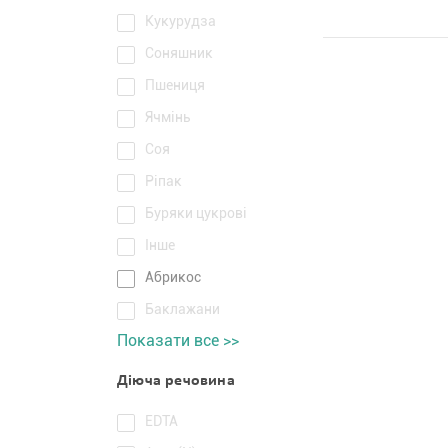
Кукурудза
Соняшник
Пшениця
Ячмінь
Соя
Ріпак
Буряки цукрові
Інше
Абрикос
Баклажани
Показати все >>
Діюча речовина
EDTA