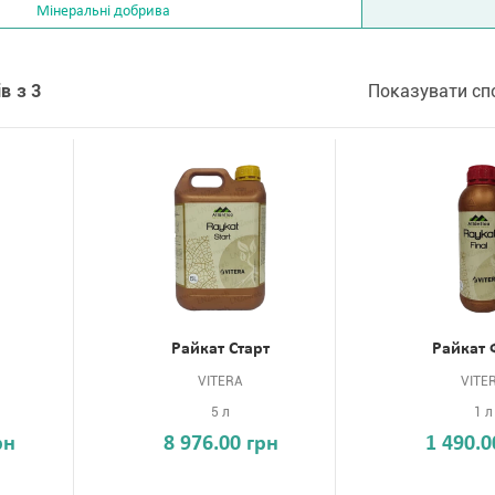
Мінеральні добрива
в з 3
Показувати сп
Райкат Старт
Райкат 
VITERA
VITE
5 л
1 л
рн
8 976.00 грн
1 490.0