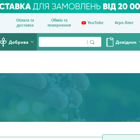
Оплата та
Обмін та
YouTube
Агро-блог
доставка
повернення
Добрива
Довiдник