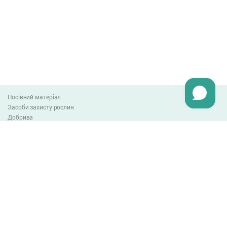
Посівний матеріал
Засоби захисту рослин
Добрива
Агро-блог
Оплата та доставка
Обмін та повернення товару
Угода користувача
Контакти
0-800-300-044
info@lnzweb.com
facebook.com/lnzweb
t.me/LNZ_web
youtube