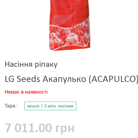
Насіння ріпаку
LG Seeds Акапулько (ACAPULCO
Немає в наявності
Тара :
мішок 1.5 млн. насінин
7 011.00 грн