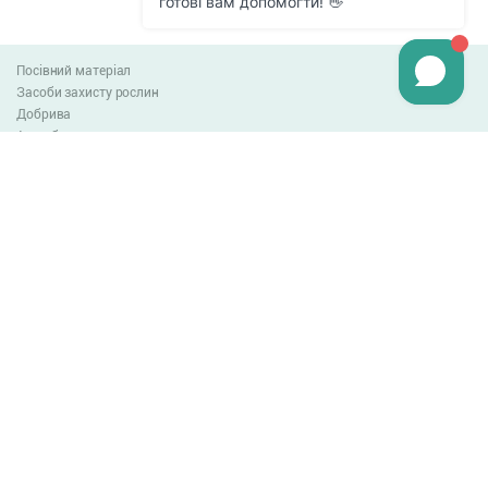
Посівний матеріал
Засоби захисту рослин
Добрива
Агро-блог
Оплата та доставка
Обмін та повернення товару
Угода користувача
Контакти
0-800-300-044
info@lnzweb.com
facebook.com/lnzweb
t.me/LNZ_web
youtube
Всі права захищені
© 2026